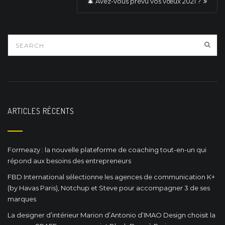
n
🎄 Avez-vous prévu vos vœux 2021 ?
a
v
i
g
a
t
ARTICLES RÉCENTS
i
o
Formeazy : la nouvelle plateforme de coaching tout-en-un qui
n
répond aux besoins des entrepreneurs
FBD International sélectionne les agences de communication K+
(by Havas Paris), Notchup et Steve pour accompagner 3 de ses
marques
La designer d’intérieur Marion d’Antonio d’IMAO Design choisit la