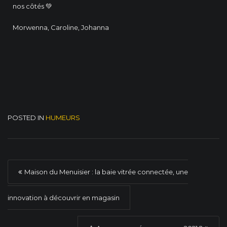
nos côtés 💚
Morwenna, Caroline, Johanna
POSTED IN
HUMEURS
P
Maison du Menuisier : la baie vitrée connectée, une
o
s
innovation à découvrir en magasin
t